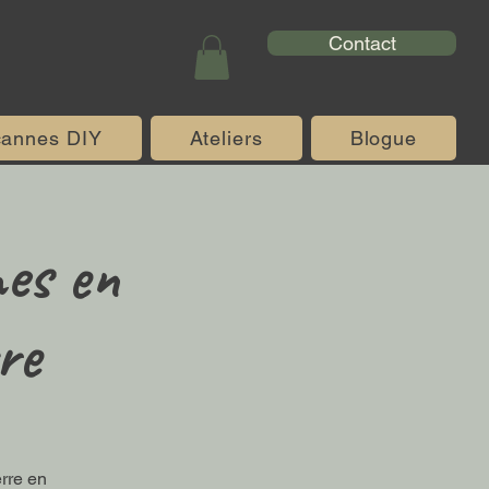
Contact
cannes DIY
Ateliers
Blogue
nes en
re
rre en