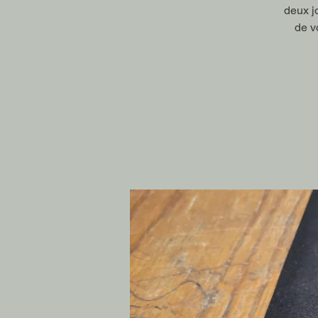
deux jo
de v